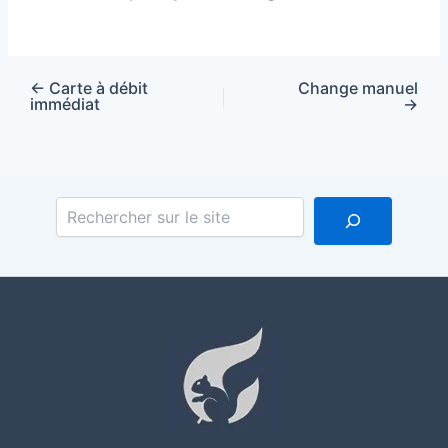
←
Carte à débit
Change manuel
immédiat
→
Reche