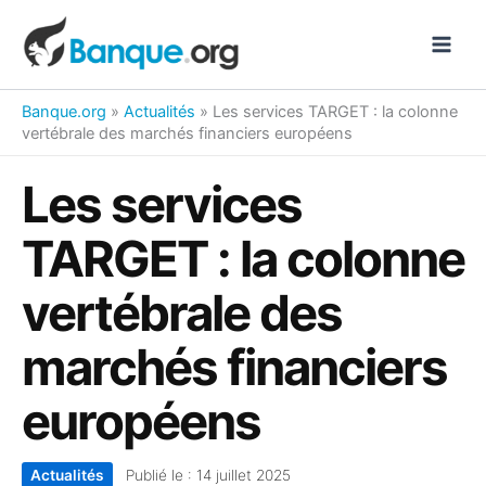
Aller
au
contenu
Banque.org
»
Actualités
»
Les services TARGET : la colonne
vertébrale des marchés financiers européens
Les services
TARGET : la colonne
vertébrale des
marchés financiers
européens
Actualités
Publié le :
14 juillet 2025