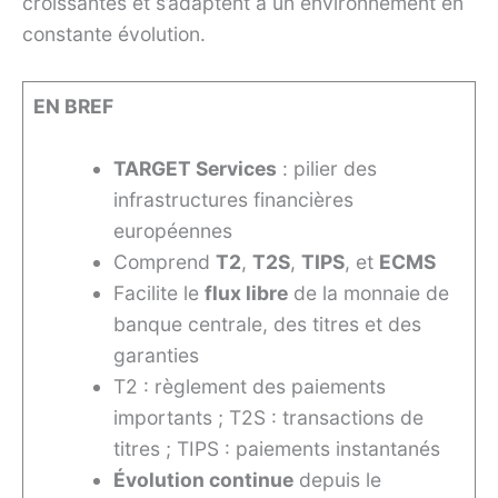
croissantes et s’adaptent à un environnement en
constante évolution.
EN BREF
TARGET Services
: pilier des
infrastructures financières
européennes
Comprend
T2
,
T2S
,
TIPS
, et
ECMS
Facilite le
flux libre
de la monnaie de
banque centrale, des titres et des
garanties
T2 : règlement des paiements
importants ; T2S : transactions de
titres ; TIPS : paiements instantanés
Évolution continue
depuis le