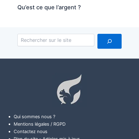
Qu’est ce que l’argent ?
Reche
Qui sommes nous ?
Mentions légales / RGPD
Contactez nous
Plan du site
-
Articles mis à jour