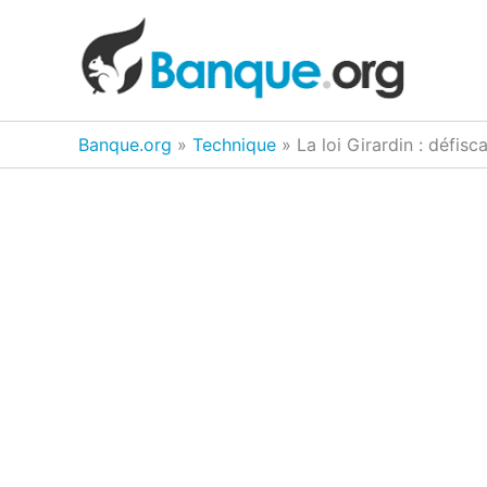
Aller
au
contenu
Banque.org
»
Technique
»
La loi Girardin : défisc